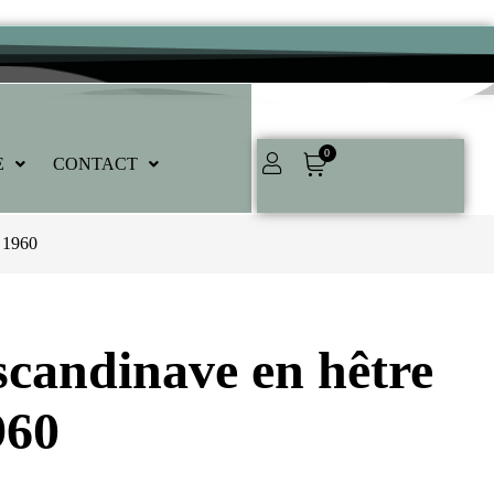
0
E
CONTACT
e 1960
 scandinave en hêtre
960