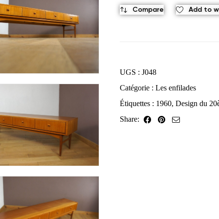
Compare
Add to wi
UGS :
J048
Catégorie :
Les enfilades
Étiquettes :
1960
,
Design du 20
Share: