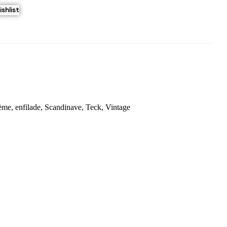
shlist
ème
,
enfilade
,
Scandinave
,
Teck
,
Vintage