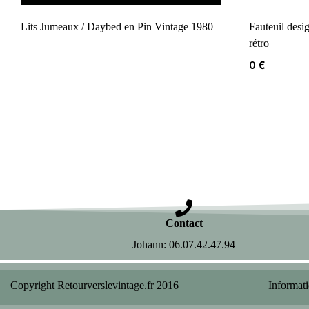
Lits Jumeaux / Daybed en Pin Vintage 1980
Fauteuil desi
rétro
0
€
Contact
Johann: 06.07.42.47.94
Informati
Copyright Retourverslevintage.fr 2016