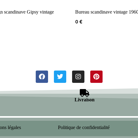
gn scandinave Gipsy vintage
Bureau scandinave vintage 196
0
€
Livraison
ons légales
Politique de confidentialité