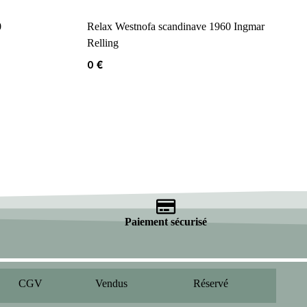
0
Relax Westnofa scandinave 1960 Ingmar
Relling
0
€
Paiement sécurisé
CGV
Vendus
Réservé