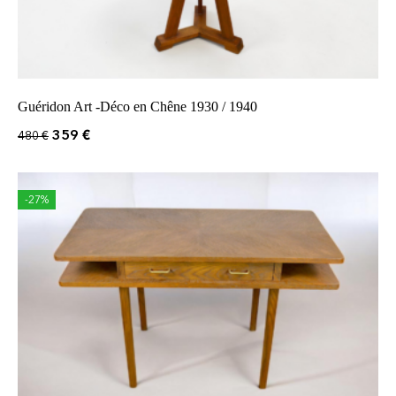
Guéridon Art -Déco en Chêne 1930 / 1940
359
€
480
€
-27%