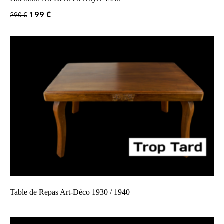
199
€
290
€
Table de Repas Art-Déco 1930 / 1940