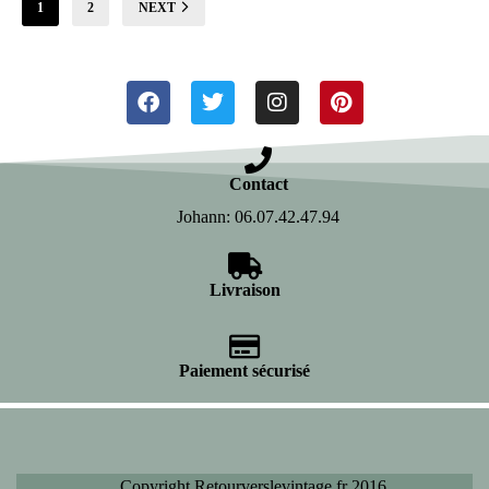
1
2
NEXT
Contact
Johann: 06.07.42.47.94
Livraison
Paiement sécurisé
Copyright Retourverslevintage.fr 2016