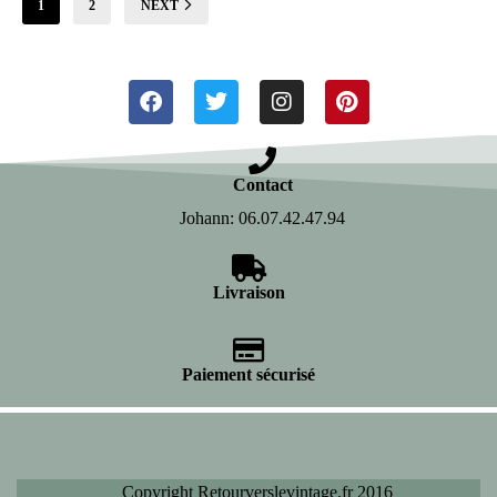
1
2
NEXT
Contact
Johann: 06.07.42.47.94
Livraison
Paiement sécurisé
Copyright Retourverslevintage.fr 2016