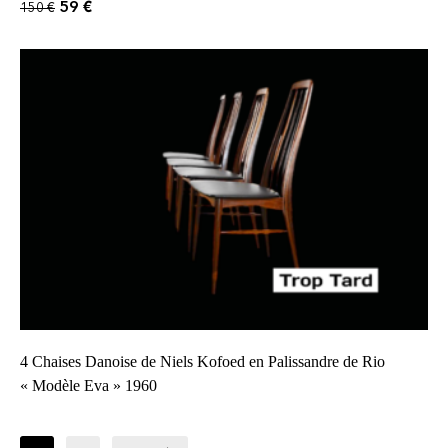
59
€
150
€
4 Chaises Danoise de Niels Kofoed en Palissandre de Rio
« Modèle Eva » 1960