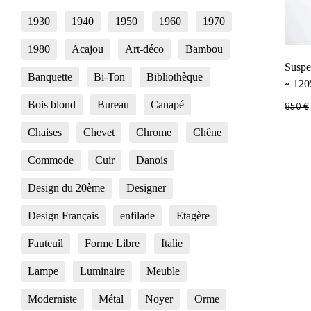
1930
1940
1950
1960
1970
1980
Acajou
Art-déco
Bambou
Suspe
Banquette
Bi-Ton
Bibliothèque
« 120
Bois blond
Bureau
Canapé
850
€
Chaises
Chevet
Chrome
Chêne
Commode
Cuir
Danois
Design du 20ème
Designer
Design Français
enfilade
Etagère
Fauteuil
Forme Libre
Italie
Lampe
Luminaire
Meuble
Moderniste
Métal
Noyer
Orme