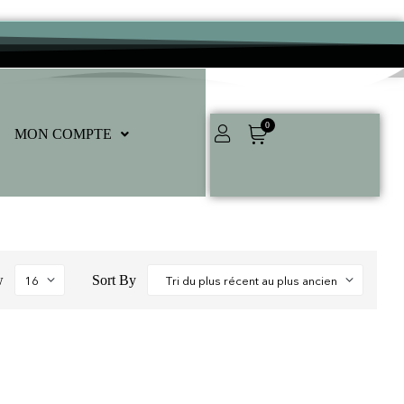
0
MON COMPTE
w
Sort By