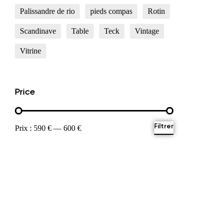
Palissandre de rio
pieds compas
Rotin
Scandinave
Table
Teck
Vintage
Vitrine
Price
Filtrer
Prix :
590 €
—
600 €